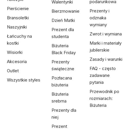
podarunkowa
Walentynki
Pierścienie
Prezenty i
Bierzmowanie
Bransoletki
odznaka
Dzień Matki
wymiany
Naszyjniki
Prezent dla
Zwrot i wymiana
Łańcuchy na
studenta
kostki
Marki i materiały
Biżuteria
jubilerskie
Wisiorki
Black Friday
Zasady i warunki
Akcesoria
Prezenty
FAQ - często
świąteczne
Outlet
zadawane
Pozłacana
Wszystkie styles
pytania
biżuteria
Przewodnik po
Biżuteria
rozmiarach:
srebrna
Biżuteria
Prezenty dla
niej
Prezent